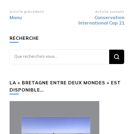
Navigation
Article précédent
Article suivant
Manu
Conservation
d’article
International Cop 21
RECHERCHE
Vous
recherchiez
quelque
chose ?
LA « BRETAGNE ENTRE DEUX MONDES » EST
DISPONIBLE…