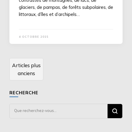
contrastés de montagnes, de lacs, de
glaciers, de pampas, de forêts subpolaires, de
littoraux, d’îles et d’archipels…
4 OCTOBRE 2015
Navigation
Articles plus
des
anciens
articles
RECHERCHE
Vous
recherchiez
quelque
chose ?