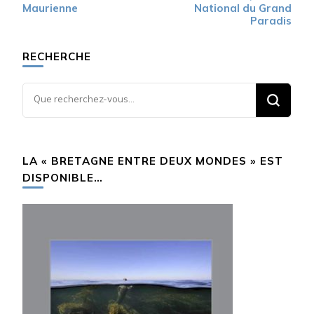
d’article
Maurienne
National du Grand
Paradis
RECHERCHE
Vous
recherchiez
quelque
chose ?
LA « BRETAGNE ENTRE DEUX MONDES » EST
DISPONIBLE…