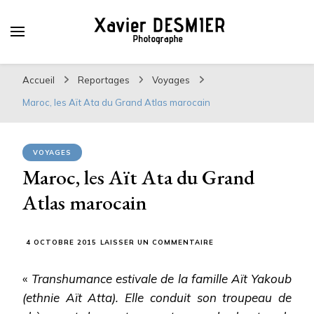
Xavier DESMIER
PHOTOGRAPHE
Accueil
Reportages
Voyages
Maroc, les Aït Ata du Grand Atlas marocain
VOYAGES
Maroc, les Aït Ata du Grand
Atlas marocain
SUR
4 OCTOBRE 2015
LAISSER UN COMMENTAIRE
MAROC,
LES
«
Transhumance estivale de la famille Aït Yakoub
AÏT
ATA
(ethnie Aït Atta). Elle conduit son troupeau de
DU
GRAND