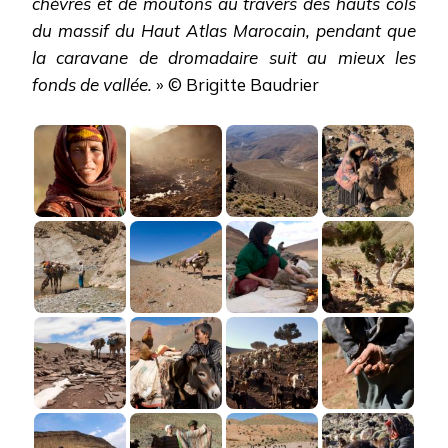
chèvres et de moutons au travers des hauts cols
ATLAS
du massif du Haut Atlas Marocain, pendant que
MAROCAIN
la caravane de dromadaire suit au mieux les
fonds de vallée.
» © Brigitte Baudrier