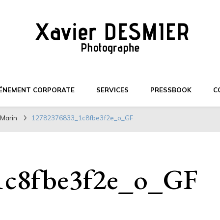
ÉNEMENT CORPORATE
SERVICES
PRESSBOOK
C
-Marin
12782376833_1c8fbe3f2e_o_GF
1c8fbe3f2e_o_GF