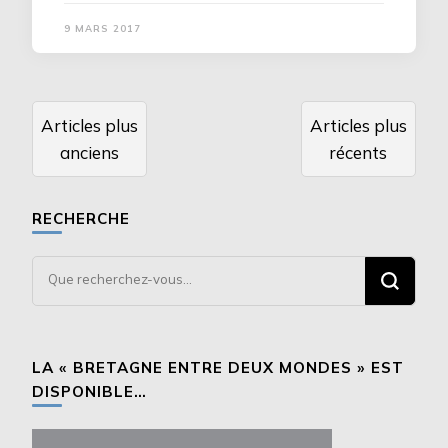
9 MARS 2017
Navigation
Articles plus
Articles plus
des
anciens
récents
articles
RECHERCHE
Vous
recherchiez
quelque
chose ?
LA « BRETAGNE ENTRE DEUX MONDES » EST
DISPONIBLE…